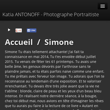
Katia ANTONOFF - Photographe Portraitiste
Albums
Livre d'or
Accueil
/
Simone
À propos
Simone Tu étais tellement attachante! J'ai fait ta
Contacter
connaissance en mai 2014, Tu t'es envolée début juillet
2015. Tu venais de fêter tes 61 printemps. Tu avais une
belle âme, les genoux dévorés par l'arthrose sans te
plaindre jamais, et tu étais parfois naïve comme une enfant.
Tu me prêtais avec ferveur ton image. Tu adorais que l'on te
reconnaisse au lendemain d'une exposition. Et te valoriser
m'enchantait. Tu devais être très jolie avant que la vie ne
t'abîme : blonde, claire de peau et les yeux d'un beau bleu
intense. En réalisant notre dernière séance, à la bougie,
chez toi début mai, nous avions en tête d'imaginer les rêves
que tu aurais pu faire à la lecture de ce livre « Autant en